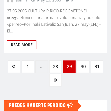
admin
May 25, 2005
0
27.05.2005 CULTURA P.RICO-REGGAETONEl
«reggaeton» es una arma revolucionaria y no solo
«perreo»Por Iñaki Estívaliz San Juan, 27 may (EFE).-
El…
READ MORE
Navegación
1
…
28
29
30
31
de
entradas
PUEDES HABERTE PERDIDO