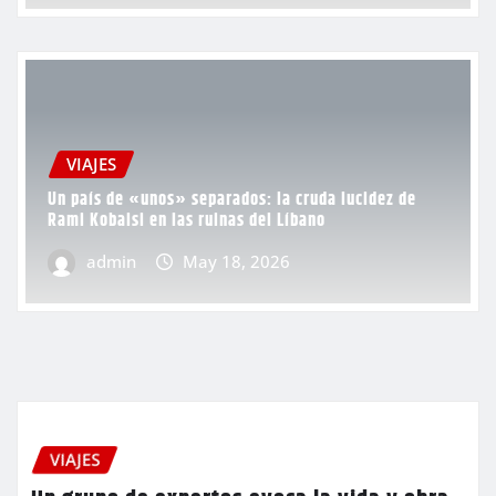
VIAJES
Un país de «unos» separados: la cruda lucidez de
Rami Kobaisi en las ruinas del Líbano
admin
May 18, 2026
VIAJES