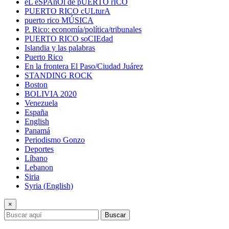
eL eSPAñOl de pUERTO rICO
PUERTO RICO cULturA
puerto rico MÚSICA
P. Rico: economía/política/tribunales
PUERTO RICO soCIEdad
Islandia y las palabras
Puerto Rico
En la frontera El Paso/Ciudad Juárez
STANDING ROCK
Boston
BOLIVIA 2020
Venezuela
España
English
Panamá
Periodismo Gonzo
Deportes
Líbano
Lebanon
Siria
Syria (English)
×
Buscar