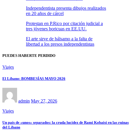
Independentista presenta dibujos realizados
en 20 años de cárcel
Protestan en P.Rico por citación judicial a
tres jóvenes boricuas en EE.UU.
El arte sirve de bálsamo a la falta de
libertad a los presos independentistas
PUEDES HABERTE PERDIDO
Viajes
El Líbano: BOMBESÍAS MAYO 2026
admin
May 27, 2026
Viajes
Un país de «unos» separados: la cruda lucidez de Rami Kobaisi en las ruinas
del Líbano