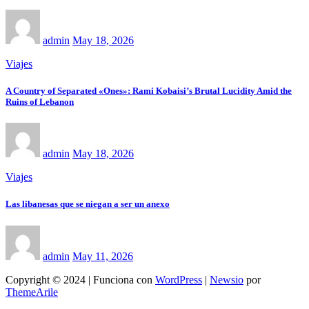
admin
May 18, 2026
Viajes
A Country of Separated «Ones»: Rami Kobaisi’s Brutal Lucidity Amid the
Ruins of Lebanon
admin
May 18, 2026
Viajes
Las libanesas que se niegan a ser un anexo
admin
May 11, 2026
Copyright © 2024 | Funciona con
WordPress
|
Newsio
por
ThemeArile