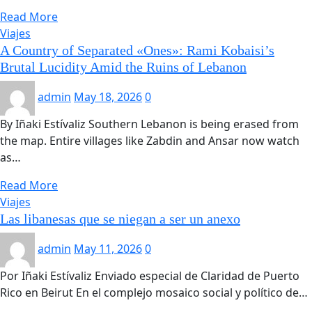
Read More
Viajes
A Country of Separated «Ones»: Rami Kobaisi’s
Brutal Lucidity Amid the Ruins of Lebanon
admin
May 18, 2026
0
By Iñaki Estívaliz Southern Lebanon is being erased from
the map. Entire villages like Zabdin and Ansar now watch
as…
Read More
Viajes
Las libanesas que se niegan a ser un anexo
admin
May 11, 2026
0
Por Iñaki Estívaliz Enviado especial de Claridad de Puerto
Rico en Beirut En el complejo mosaico social y político de…