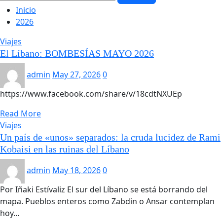
Inicio
2026
Viajes
El Líbano: BOMBESÍAS MAYO 2026
admin
May 27, 2026
0
https://www.facebook.com/share/v/18cdtNXUEp
Read More
Viajes
Un país de «unos» separados: la cruda lucidez de Rami
Kobaisi en las ruinas del Líbano
admin
May 18, 2026
0
Por Iñaki Estívaliz El sur del Líbano se está borrando del
mapa. Pueblos enteros como Zabdin o Ansar contemplan
hoy…