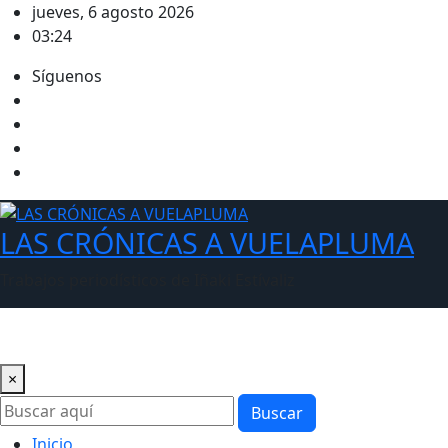
Saltar
jueves, 6 agosto 2026
al
03:24
contenido
Síguenos
LAS CRÓNICAS A VUELAPLUMA
Trabajos periodísticos de Iñaki Estívaliz
×
Buscar
Inicio