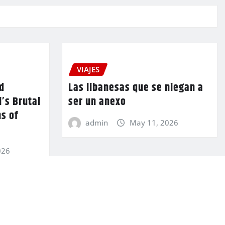
VIAJES
d
Las libanesas que se niegan a
’s Brutal
ser un anexo
s of
admin
May 11, 2026
026