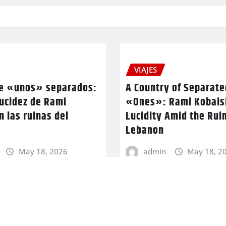
VIAJES
de «unos» separados:
A Country of Separate
lucidez de Rami
«Ones»: Rami Kobaisi
n las ruinas del
Lucidity Amid the Ruin
Lebanon
May 18, 2026
admin
May 18, 2