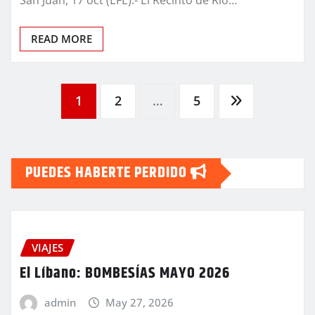
READ MORE
Navegación
1
2
…
5
de
PUEDES HABERTE PERDIDO
entradas
VIAJES
El Líbano: BOMBESÍAS MAYO 2026
admin
May 27, 2026