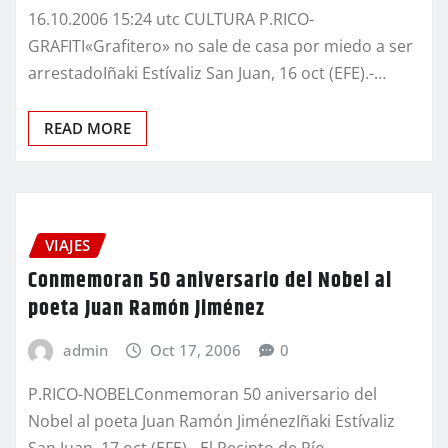
16.10.2006 15:24 utc CULTURA P.RICO-
GRAFITI«Grafitero» no sale de casa por miedo a ser
arrestadoIñaki Estívaliz San Juan, 16 oct (EFE).-…
READ MORE
VIAJES
Conmemoran 50 aniversario del Nobel al
poeta Juan Ramón Jiménez
admin
Oct 17, 2006
0
P.RICO-NOBELConmemoran 50 aniversario del
Nobel al poeta Juan Ramón JiménezIñaki Estívaliz
San Juan, 17 oct (EFE).- El Recinto de Río…