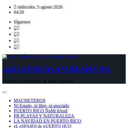
Saltar
miércoles, 5 agosto 2026
al
04:20
contenido
Síguenos
LAS CRÓNICAS A VUELAPLUMA
Trabajos periodísticos de Iñaki Estívaliz
MACHETEROS
Ni Estado, ni libre, ni asociado
PUERTO RICO ÑaMi ñAmI
PR PLAYAS Y NATURALEZA
LA NAVIDAD EN PUERTO RICO
eL eSPAñOl de pUERTO rICO