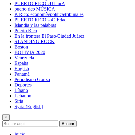
PUERTO RICO cULturA
puerto rico MÚSICA
P. Rico: economía/política/tribunales
PUERTO RICO soCIEdad
Islandia y las palabras
Puerto Rico
En la frontera El Paso/Ciudad Juárez
STANDING ROCK
Boston
BOLIVIA 2020
Venezuela
España
English
Panamá
Periodismo Gonzo
Deportes
Líbano
Lebanon
Siria
Syria (English)
×
Buscar
Inicio