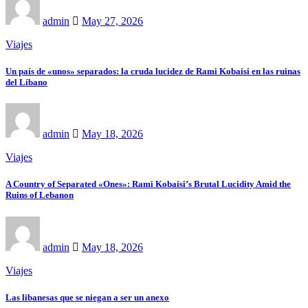
admin
May 27, 2026
Viajes
Un país de «unos» separados: la cruda lucidez de Rami Kobaisi en las ruinas
del Líbano
admin
May 18, 2026
Viajes
A Country of Separated «Ones»: Rami Kobaisi’s Brutal Lucidity Amid the
Ruins of Lebanon
admin
May 18, 2026
Viajes
Las libanesas que se niegan a ser un anexo