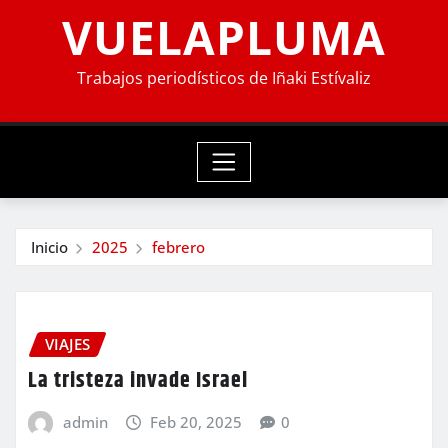
VUELAPLUMA
Trabajos periodísticos de Iñaki Estívaliz
Inicio
2025
febrero
VIAJES
La tristeza invade Israel
admin
Feb 20, 2025
0