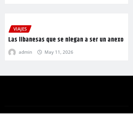
VIAJES
Las libanesas que se niegan a ser un anexo
admin
May 11, 2026
Copyright © 2024 | Funciona con
WordPress
|
Newsio
por
ThemeArile