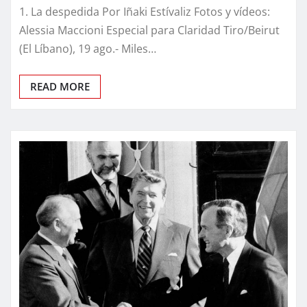
1. La despedida Por Iñaki Estívaliz Fotos y vídeos:
Alessia Maccioni Especial para Claridad Tiro/Beirut
(El Líbano), 19 ago.- Miles…
READ MORE