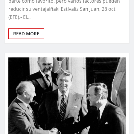
parte como favorito, pero varios factores pueden
reducir su ventajaIñaki Estívaliz San Juan, 28 oct
(EFE).- El…
READ MORE