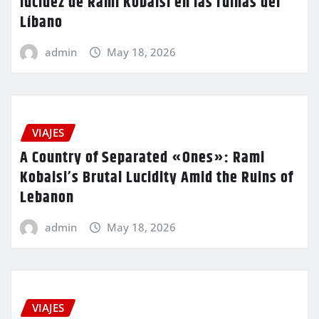
lucidez de Rami Kobaisi en las ruinas del
Líbano
admin
May 18, 2026
VIAJES
A Country of Separated «Ones»: Rami
Kobaisi’s Brutal Lucidity Amid the Ruins of
Lebanon
admin
May 18, 2026
VIAJES