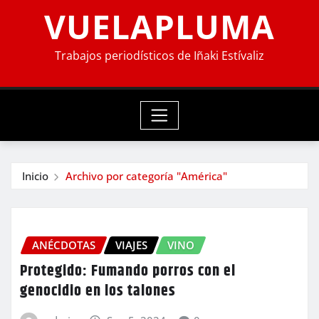
VUELAPLUMA
Trabajos periodísticos de Iñaki Estívaliz
Inicio
Archivo por categoría "América"
ANÉCDOTAS
VIAJES
VINO
Protegido: Fumando porros con el
genocidio en los talones