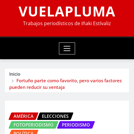
VUELAPLUMA
Trabajos periodísticos de Iñaki Estívaliz
Inicio
Fortuño parte como favorito, pero varios factores
pueden reducir su ventaja
AMÉRICA
ELECCIONES
FOTOPERIODISMO
PERIODISMO
POLÍTICA