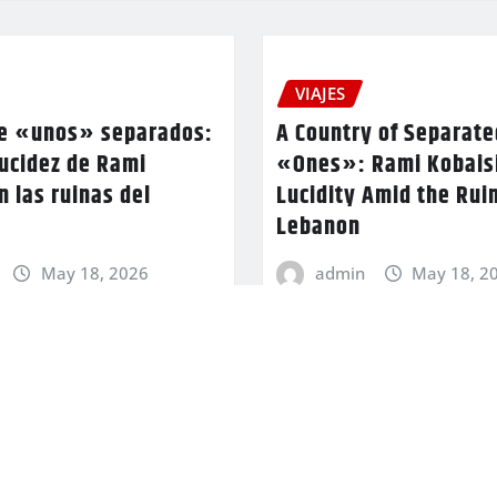
VIAJES
de «unos» separados:
A Country of Separate
lucidez de Rami
«Ones»: Rami Kobaisi
n las ruinas del
Lucidity Amid the Ruin
Lebanon
May 18, 2026
admin
May 18, 2