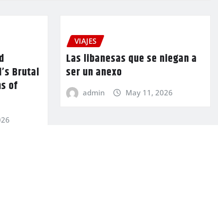
VIAJES
d
Las libanesas que se niegan a
’s Brutal
ser un anexo
s of
admin
May 11, 2026
026