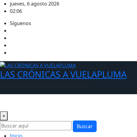
Saltar
jueves, 6 agosto 2026
al
02:06
contenido
Síguenos
LAS CRÓNICAS A VUELAPLUMA
Trabajos periodísticos de Iñaki Estívaliz
×
Buscar
Inicio