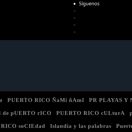
Síguenos
do
PUERTO RICO ÑaMi ñAmI
PR PLAYAS Y
l de pUERTO rICO
PUERTO RICO cULturA
RICO soCIEdad
Islandia y las palabras
Puert