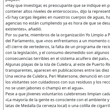
«Hay que investigar, es preocupante que se indique en 
contener altos niveles de enterococos», dijo la represen
«Si hay cargas ilegales en nuestros cuerpos de aguas, ha
agencias no están cumpliendo ya es hora de que se desar
existentes», añadió.
Por su parte, miembros de la organización Yo Limpio a P
del Parlamento, que «nos enfrentamos a un momento crít
«El cierre de vertederos, la falta de un programa de reci
con la legislación, y el consumo desmedido son algunos d
consecuencias terribles en el sistema acuífero del país
Algunas playas de la isla de Culebra, al este de Puerto R
transparentes, aparecen en publicaciones entre las die
Una vecina de Culebra, Peri Watersone, denunció en con
los visitantes son cuidadosos con sus residuos y los rec
no se usen jabones o champú en el agua».
Pese a que jóvenes voluntarios culebrenses limpian cada 
«La mayoría de la gente es consciente con el ambiente y
latas de Medalla (la cerveza local) o una colilla de ciga