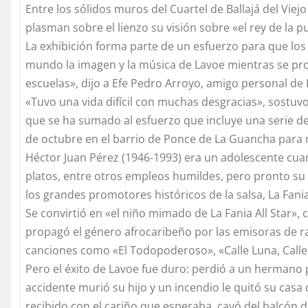
Entre los sólidos muros del Cuartel de Ballajá del Viej
plasman sobre el lienzo su visión sobre «el rey de la p
La exhibición forma parte de un esfuerzo para que los
mundo la imagen y la música de Lavoe mientras se promo
escuelas», dijo a Efe Pedro Arroyo, amigo personal de 
«Tuvo una vida difícil con muchas desgracias», sostuv
que se ha sumado al esfuerzo que incluye una serie de
de octubre en el barrio de Ponce de La Guancha para 
Héctor Juan Pérez (1946-1993) era un adolescente cu
platos, entre otros empleos humildes, pero pronto su 
los grandes promotores históricos de la salsa, La Fania
Se convirtió en «el niño mimado de La Fania All Star»,
propagó el género afrocaribeño por las emisoras de r
canciones como «El Todopoderoso», «Calle Luna, Calle
Pero el éxito de Lavoe fue duro: perdió a un hermano 
accidente murió su hijo y un incendio le quitó su casa
recibido con el cariño que esperaba, cayó del balcón 