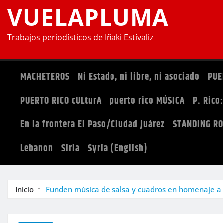
VUELAPLUMA
Trabajos periodísticos de Iñaki Estívaliz
MACHETEROS
Ni Estado, ni libre, ni asociado
PUE
PUERTO RICO cULturA
puerto rico MÚSICA
P. Rico
En la frontera El Paso/Ciudad Juárez
STANDING R
Lebanon
Siria
Syria (English)
Inicio
Funden música de salsa y cuadros en homenaje a