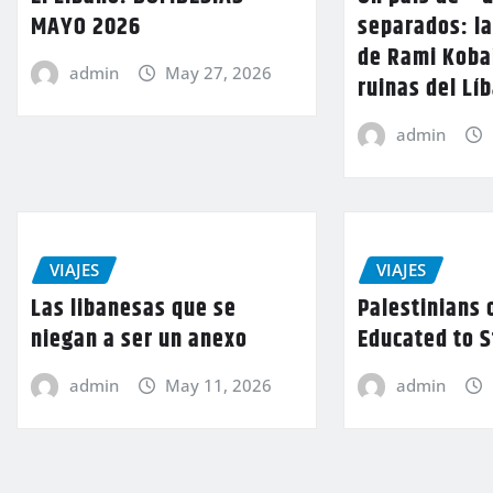
MAYO 2026
separados: la
de Rami Kobai
admin
May 27, 2026
ruinas del Lí
admin
VIAJES
VIAJES
Las libanesas que se
Palestinians 
niegan a ser un anexo
Educated to 
admin
May 11, 2026
admin