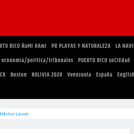
RTO RICO ÑaMi ñAmI
PR PLAYAS Y NATURALEZA
LA NAVI
: economía/política/tribunales
PUERTO RICO soCIEdad
OCK
Boston
BOLIVIA 2020
Venezuela
España
Englis
 Héctor Lavoe