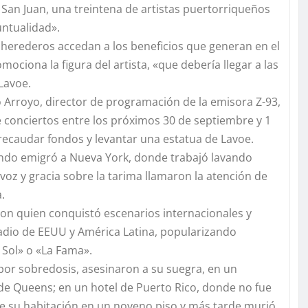
o San Juan, una treintena de artistas puertorriqueños
untualidad».
 herederos accedan a los beneficios que generan en el
ciona la figura del artista, «que debería llegar a las
Lavoe.
o Arroyo, director de programación de la emisora Z-93,
 conciertos entre los próximos 30 de septiembre y 1
recaudar fondos y levantar una estatua de Lavoe.
ando emigró a Nueva York, donde trabajó lavando
voz y gracia sobre la tarima llamaron la atención de
.
 con quien conquistó escenarios internacionales y
adio de EEUU y América Latina, popularizando
 Sol» o «La Fama».
por sobredosis, asesinaron a su suegra, en un
 de Queens; en un hotel de Puerto Rico, donde no fue
de su habitación en un noveno piso y más tarde murió