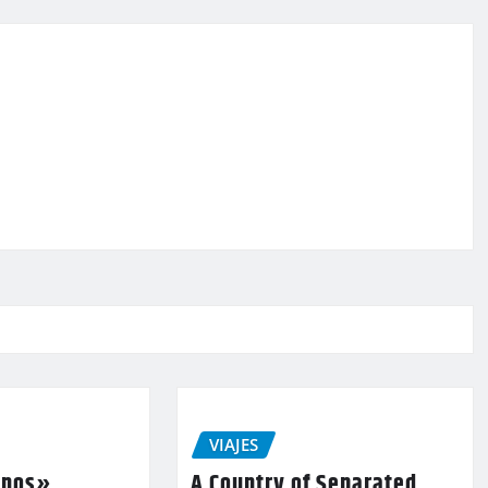
VIAJES
unos»
A Country of Separated