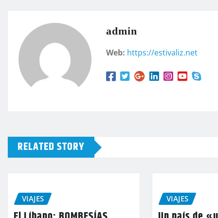
admin
Web:
https://estivaliz.net
RELATED STORY
VIAJES
VIAJES
El Líbano: BOMBESÍAS
Un país de «