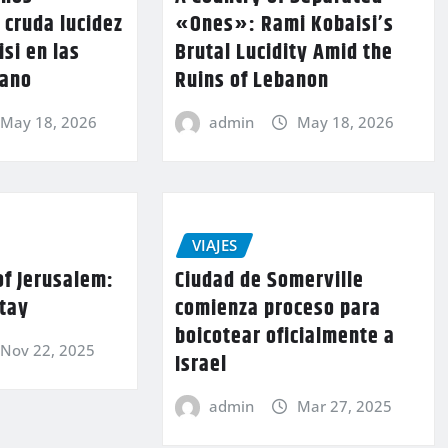
 cruda lucidez
«Ones»: Rami Kobaisi’s
si en las
Brutal Lucidity Amid the
bano
Ruins of Lebanon
May 18, 2026
admin
May 18, 2026
VIAJES
of Jerusalem:
Ciudad de Somerville
Stay
comienza proceso para
boicotear oficialmente a
Nov 22, 2025
Israel
admin
Mar 27, 2025