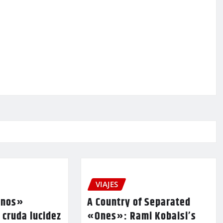
VIAJES
unos»
A Country of Separated
 cruda lucidez
«Ones»: Rami Kobaisi’s