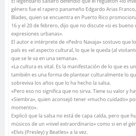
El legendario salsero defendió que el reguetón «lo in
género fue el rapero panameño Edgardo Arias Franco, 
Blades, quien se encuentra en Puerto Rico promocionan
16 y el 20 de febrero, dijo que no discute «si es buen
expresiones urbanas».
El autor e intérprete de «Pedro Navaja» sostuvo que 
país es «el aspecto cultural, lo que le queda (al visitante
que se le va en una semana».
«La cultura es vital. Es la manifestación de lo que es u
también es una forma de plantear culturalmente lo qu
sobreviva los años que lo ha hecho la salsa.
«Pero eso no significa que no sirva. Tiene su valor y ha
«Siembra», quien aconsejó tener «mucho cuidado» porq
momento».
Explicó que la salsa no está de capa caída, pero que h
músicos de un «nivel extraordinario» como si en el 
«Elvis (Presley) y Beatles» a la vez.