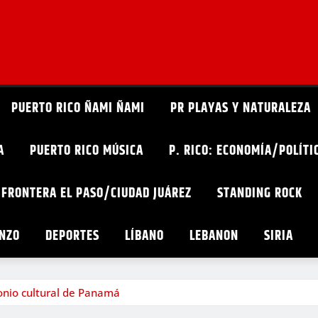
PUERTO RICO ÑAMI ÑAMI
PR PLAYAS Y NATURALEZA
A
PUERTO RICO MÚSICA
P. RICO: ECONOMÍA/POLÍT
 FRONTERA EL PASO/CIUDAD JUÁREZ
STANDING ROCK
ONZO
DEPORTES
LÍBANO
LEBANON
SIRIA
onio cultural de Panamá