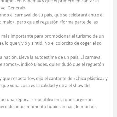
ventamos en Panamá» y que el primero en cantar el
«el General».
do el carnaval de su país, que se celebrará entre el
o o malo», pero que el reguetón «forma parte de las
lo más importante para promocionar el turismo de un
), lo que vivió y sintió. No el colorcito de coger el sol
na nación. Eleva la autoestima de un país. El carnaval
e somos», indicó Blades, quien dudó que el reguetón
y que respetarlo», dijo el cantante de «Chica plástica» y
ue «una cosa es la calidad y otra el show del
ubo una «época irrepetible» en la que surgieron
género de aquel momento hubieran nacido muchos