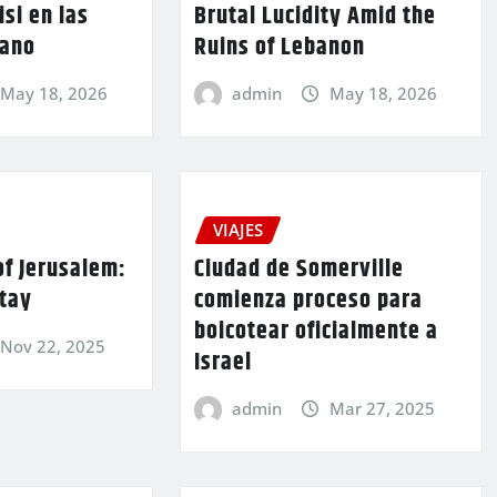
si en las
Brutal Lucidity Amid the
bano
Ruins of Lebanon
May 18, 2026
admin
May 18, 2026
VIAJES
of Jerusalem:
Ciudad de Somerville
Stay
comienza proceso para
boicotear oficialmente a
Nov 22, 2025
Israel
admin
Mar 27, 2025