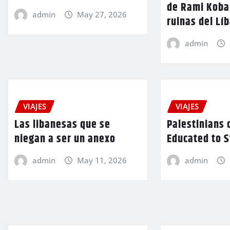
de Rami Kobai
admin
May 27, 2026
ruinas del Lí
admin
VIAJES
VIAJES
Las libanesas que se
Palestinians 
niegan a ser un anexo
Educated to 
admin
May 11, 2026
admin