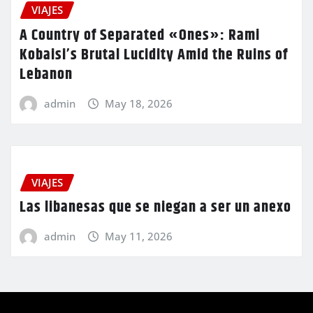
VIAJES
A Country of Separated «Ones»: Rami
Kobaisi’s Brutal Lucidity Amid the Ruins of
Lebanon
admin
May 18, 2026
VIAJES
Las libanesas que se niegan a ser un anexo
admin
May 11, 2026