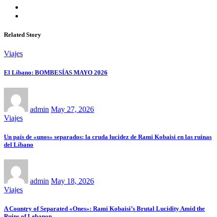
Related Story
Viajes
El Líbano: BOMBESÍAS MAYO 2026
admin
May 27, 2026
Viajes
Un país de «unos» separados: la cruda lucidez de Rami Kobaisi en las ruinas
del Líbano
admin
May 18, 2026
Viajes
A Country of Separated «Ones»: Rami Kobaisi’s Brutal Lucidity Amid the
Ruins of Lebanon