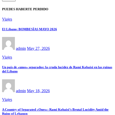
PUEDES HABERTE PERDIDO
Viajes
El Líbano: BOMBESÍAS MAYO 2026
admin
May 27, 2026
Viajes
Un país de «unos» separados: la cruda lucidez de Rami Kobaisi en las ruinas
del Líbano
admin
May 18, 2026
Viajes
A Country of Separated «Ones»: Rami Kobaisi’s Brutal Lucidity Amid the
Ruins of Lebanon