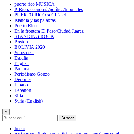
puerto rico MÚSICA
P. Rico: economía/política/tribunales
PUERTO RICO soCIEdad
Islandia y las palabras
Puerto Rico
En la frontera El Paso/Ciudad Juárez
STANDING ROCK
Boston
BOLIVIA 2020
Venezuela
España
English
Panamá
Periodismo Gonzo
Deportes
Líbano
Lebanon
Siria
Syria (English)
×
Buscar
Inicio
Artistas con limitaciones físicas exponen sus dotes en el