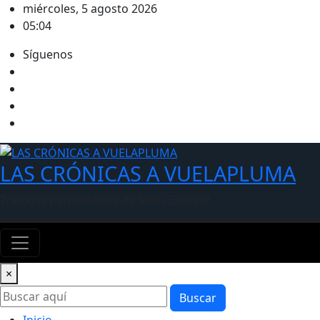
Saltar
miércoles, 5 agosto 2026
al
05:04
contenido
Síguenos
LAS CRÓNICAS A VUELAPLUMA
Trabajos periodísticos de Iñaki Estívaliz
×
Buscar
Inicio