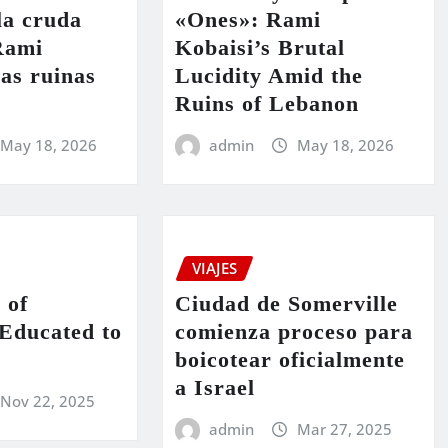
la cruda
«Ones»: Rami
Rami
Kobaisi’s Brutal
las ruinas
Lucidity Amid the
Ruins of Lebanon
May 18, 2026
admin
May 18, 2026
VIAJES
 of
Ciudad de Somerville
Educated to
comienza proceso para
boicotear oficialmente
a Israel
Nov 22, 2025
admin
Mar 27, 2025