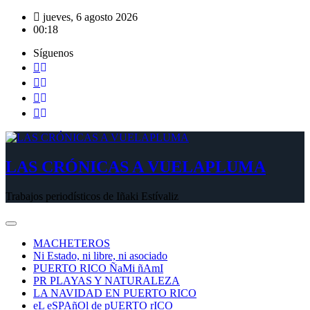
Saltar
jueves, 6 agosto 2026
al
00:18
contenido
Síguenos
LAS CRÓNICAS A VUELAPLUMA
Trabajos periodísticos de Iñaki Estívaliz
MACHETEROS
Ni Estado, ni libre, ni asociado
PUERTO RICO ÑaMi ñAmI
PR PLAYAS Y NATURALEZA
LA NAVIDAD EN PUERTO RICO
eL eSPAñOl de pUERTO rICO