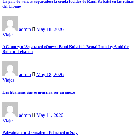
Un país de «unos» separados: la cruda lucidez de Rami Kobaisi en las ruinas
del Líbano
admin
May 18, 2026
Viajes
A Country of Separated «Ones»: Rami Kobaisi’s Brutal Lucidity Amid the
Ruins of Lebanon
admin
May 18, 2026
Viajes
Las libanesas que se niegan a ser un anexo
admin
May 11, 2026
Viajes
Palestinians of Jerusalem: Educated to Stay