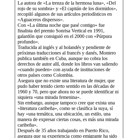
La autora de «La trenza de la hermosa luna», «Del
rojo de su sombra» y «El capitán de los dormidos»,
recopiló algunos de sus artículos periodísticos en
«Aguaceros dispersos».
Con «La última noche que pasé contigo» fue
finalista del premio Sonrisa Vertical en 1991,
galardón que consiguió en el 2000 con «Púrpura
profundo».
Traducida al inglés y al holandés y pendiente de
próximas traducciones al francés y danés, Montero
publica también en Cuba, aunque no cobra los
derechos de autor allí, donde los libros van saliendo
«cuando pueden» con ayuda de instituciones de
otros países como Colombia.
Asegura que no existe una literatura de mujer, que
pudo haber tenido cierto sentido en las décadas de
1960 y 70, pero que ahora no se puede identificar ni
siquiera «una mirada femenina».
Sin embargo, aunque tampoco cree que exista una
«literatura caribeña», como se clasifica la suya, sí
hay «una temática, una ubicación, un estilo, una
manera de expresar ciertas cosas, es más una mirada
caribeña».
Después de 35 años trabajando en Puerto Rico,
asegura que su experiencia como emigrante ha sido