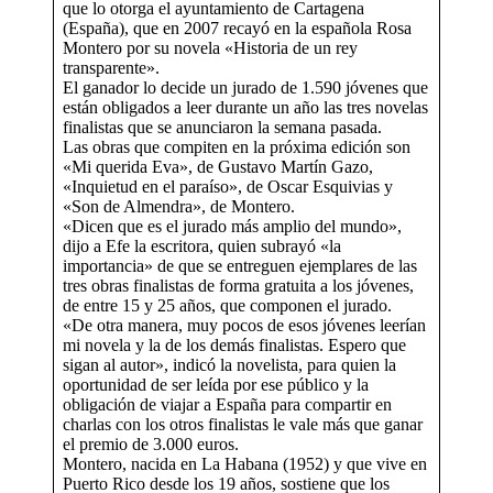
que lo otorga el ayuntamiento de Cartagena
(España), que en 2007 recayó en la española Rosa
Montero por su novela «Historia de un rey
transparente».
El ganador lo decide un jurado de 1.590 jóvenes que
están obligados a leer durante un año las tres novelas
finalistas que se anunciaron la semana pasada.
Las obras que compiten en la próxima edición son
«Mi querida Eva», de Gustavo Martín Gazo,
«Inquietud en el paraíso», de Oscar Esquivias y
«Son de Almendra», de Montero.
«Dicen que es el jurado más amplio del mundo»,
dijo a Efe la escritora, quien subrayó «la
importancia» de que se entreguen ejemplares de las
tres obras finalistas de forma gratuita a los jóvenes,
de entre 15 y 25 años, que componen el jurado.
«De otra manera, muy pocos de esos jóvenes leerían
mi novela y la de los demás finalistas. Espero que
sigan al autor», indicó la novelista, para quien la
oportunidad de ser leída por ese público y la
obligación de viajar a España para compartir en
charlas con los otros finalistas le vale más que ganar
el premio de 3.000 euros.
Montero, nacida en La Habana (1952) y que vive en
Puerto Rico desde los 19 años, sostiene que los