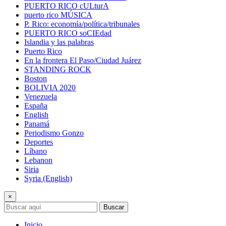
PUERTO RICO cULturA
puerto rico MÚSICA
P. Rico: economía/política/tribunales
PUERTO RICO soCIEdad
Islandia y las palabras
Puerto Rico
En la frontera El Paso/Ciudad Juárez
STANDING ROCK
Boston
BOLIVIA 2020
Venezuela
España
English
Panamá
Periodismo Gonzo
Deportes
Líbano
Lebanon
Siria
Syria (English)
×
Buscar
Inicio