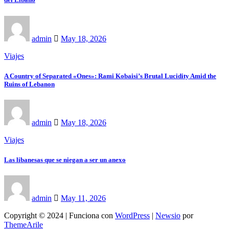
admin
May 18, 2026
Viajes
A Country of Separated «Ones»: Rami Kobaisi’s Brutal Lucidity Amid the
Ruins of Lebanon
admin
May 18, 2026
Viajes
Las libanesas que se niegan a ser un anexo
admin
May 11, 2026
Copyright © 2024 | Funciona con
WordPress
|
Newsio
por
ThemeArile