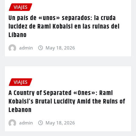
VIAJES
Un país de «unos» separados: la cruda
lucidez de Rami Kobaisi en las ruinas del
Líbano
admin
May 18, 2026
VIAJES
A Country of Separated «Ones»: Rami
Kobaisi’s Brutal Lucidity Amid the Ruins of
Lebanon
admin
May 18, 2026