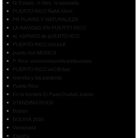
Ni Estado, ni libre, ni asociado
PUERTO RICO ÑaMi ñAmI
PR PLAYAS Y NATURALEZA
LA NAVIDAD EN PUERTO RICO
eL eSPAñOl de pUERTO rICO
PUERTO RICO cULturA
puerto rico MÚSICA
P. Rico: economía/política/tribunales
PUERTO RICO soCIEdad
Islandia y las palabras
Puerto Rico
En la frontera El Paso/Ciudad Juárez
STANDING ROCK
Boston
BOLIVIA 2020
Venezuela
España