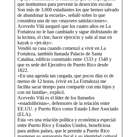
que instituimos para prevenir la deserción escolar.
Son más de 3.000 estudiantes los que hemos salvado
de abandonar la escuela», señaló sobre lo que
considera una de sus «mayores satisfacciones».
Acevedo Vilá aseguró que los cuatro años en La
Fortaleza no le han cambiado y sigue disfrutando de
la lectura, el cine, hacer ejercicio y salir al mar en
kayak o «jet-sky».
Vendió su casa cuando comenzó a vivir en La
Fortaleza, también llamada Palacio de Santa
Catalina, edificio construido entre 1533 y 1540 y
que es sede del Ejecutivo de Puerto Rico desde
1822.
«En una agenda tan cargada, que pocos días es de
menos de 12 horas, (vivir en La Fortaleza) me
facilita sacar tiempo para compartir con mis hijos y
con mi familia», explicó.
Acevedo Vilá es el líder de los llamados
«estadolibristas», defensores de la relación entre
EE.UU. y Puerto Rico como Estado Libre Asociado
(ELA).
Esta «es una relación política y económica especial
entre Puerto Rico y Estados Unidos, beneficiosa
para ambos países, que le permite a Puerto Rico
mantener su autonomía fiscal y su identidad cultural