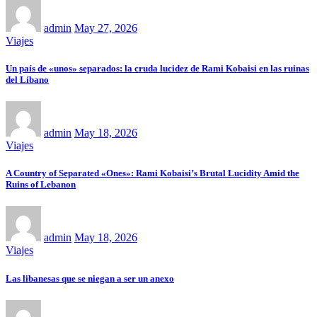
admin
May 27, 2026
Viajes
Un país de «unos» separados: la cruda lucidez de Rami Kobaisi en las ruinas
del Líbano
admin
May 18, 2026
Viajes
A Country of Separated «Ones»: Rami Kobaisi’s Brutal Lucidity Amid the
Ruins of Lebanon
admin
May 18, 2026
Viajes
Las libanesas que se niegan a ser un anexo