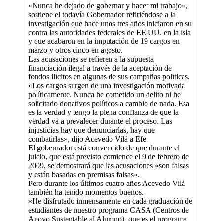
«Nunca he dejado de gobernar y hacer mi trabajo»,
sostiene el todavía Gobernador refiriéndose a la
investigación que hace unos tres años iniciaron en su
contra las autoridades federales de EE.UU. en la isla
y que acabaron en la imputación de 19 cargos en
marzo y otros cinco en agosto.
Las acusaciones se refieren a la supuesta
financiación ilegal a través de la aceptación de
fondos ilícitos en algunas de sus campañas políticas.
«Los cargos surgen de una investigación motivada
políticamente. Nunca he cometido un delito ni he
solicitado donativos políticos a cambio de nada. Esa
es la verdad y tengo la plena confianza de que la
verdad va a prevalecer durante el proceso. Las
injusticias hay que denunciarlas, hay que
combatirlas», dijo Acevedo Vilá a Efe.
El gobernador está convencido de que durante el
juicio, que está previsto comience el 9 de febrero de
2009, se demostrará que las acusaciones «son falsas
y están basadas en premisas falsas».
Pero durante los últimos cuatro años Acevedo Vilá
también ha tenido momentos buenos.
«He disfrutado inmensamente en cada graduación de
estudiantes de nuestro programa CASA (Centros de
Apoyo Sustentable al Alumno), que es el programa