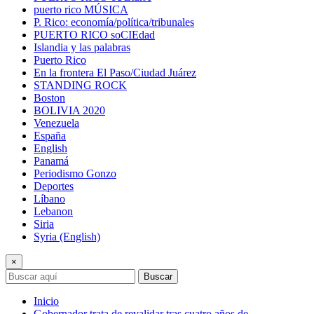
puerto rico MÚSICA
P. Rico: economía/política/tribunales
PUERTO RICO soCIEdad
Islandia y las palabras
Puerto Rico
En la frontera El Paso/Ciudad Juárez
STANDING ROCK
Boston
BOLIVIA 2020
Venezuela
España
English
Panamá
Periodismo Gonzo
Deportes
Líbano
Lebanon
Siria
Syria (English)
×
Buscar
Inicio
Gobernador trata de revalidar tras cuatro años de