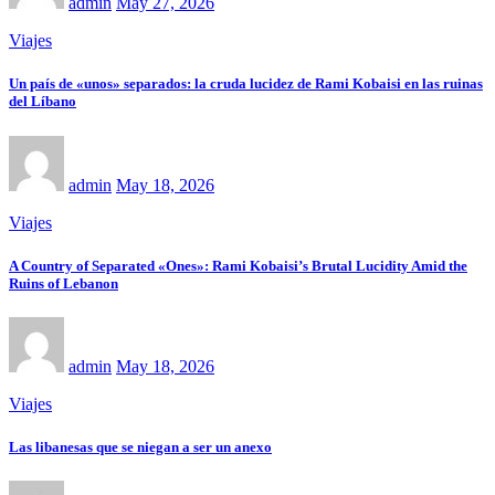
admin
May 27, 2026
Viajes
Un país de «unos» separados: la cruda lucidez de Rami Kobaisi en las ruinas
del Líbano
admin
May 18, 2026
Viajes
A Country of Separated «Ones»: Rami Kobaisi’s Brutal Lucidity Amid the
Ruins of Lebanon
admin
May 18, 2026
Viajes
Las libanesas que se niegan a ser un anexo