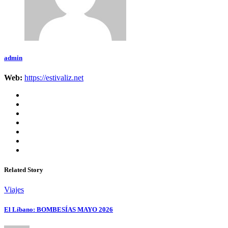
admin
Web:
https://estivaliz.net
Related Story
Viajes
El Líbano: BOMBESÍAS MAYO 2026