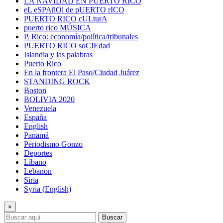
LA NAVIDAD EN PUERTO RICO
eL eSPAñOl de pUERTO rICO
PUERTO RICO cULturA
puerto rico MÚSICA
P. Rico: economía/política/tribunales
PUERTO RICO soCIEdad
Islandia y las palabras
Puerto Rico
En la frontera El Paso/Ciudad Juárez
STANDING ROCK
Boston
BOLIVIA 2020
Venezuela
España
English
Panamá
Periodismo Gonzo
Deportes
Líbano
Lebanon
Siria
Syria (English)
×
Buscar