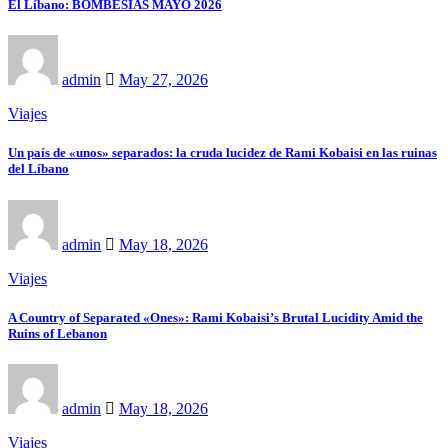
El Líbano: BOMBESÍAS MAYO 2026
admin
May 27, 2026
Viajes
Un país de «unos» separados: la cruda lucidez de Rami Kobaisi en las ruinas
del Líbano
admin
May 18, 2026
Viajes
A Country of Separated «Ones»: Rami Kobaisi’s Brutal Lucidity Amid the
Ruins of Lebanon
admin
May 18, 2026
Viajes