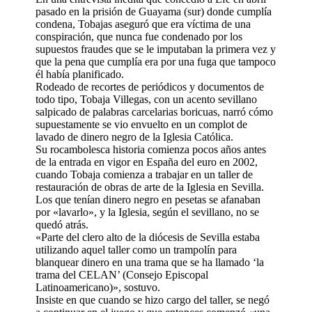
pasado en la prisión de Guayama (sur) donde cumplía
condena, Tobajas aseguró que era víctima de una
conspiración, que nunca fue condenado por los
supuestos fraudes que se le imputaban la primera vez y
que la pena que cumplía era por una fuga que tampoco
él había planificado.
Rodeado de recortes de periódicos y documentos de
todo tipo, Tobaja Villegas, con un acento sevillano
salpicado de palabras carcelarias boricuas, narró cómo
supuestamente se vio envuelto en un complot de
lavado de dinero negro de la Iglesia Católica.
Su rocambolesca historia comienza pocos años antes
de la entrada en vigor en España del euro en 2002,
cuando Tobaja comienza a trabajar en un taller de
restauración de obras de arte de la Iglesia en Sevilla.
Los que tenían dinero negro en pesetas se afanaban
por «lavarlo», y la Iglesia, según el sevillano, no se
quedó atrás.
«Parte del clero alto de la diócesis de Sevilla estaba
utilizando aquel taller como un trampolín para
blanquear dinero en una trama que se ha llamado ‘la
trama del CELAN’ (Consejo Episcopal
Latinoamericano)», sostuvo.
Insiste en que cuando se hizo cargo del taller, se negó