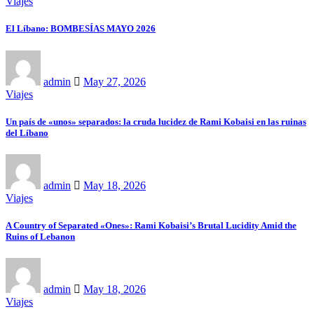
Viajes
El Líbano: BOMBESÍAS MAYO 2026
admin
May 27, 2026
Viajes
Un país de «unos» separados: la cruda lucidez de Rami Kobaisi en las ruinas
del Líbano
admin
May 18, 2026
Viajes
A Country of Separated «Ones»: Rami Kobaisi’s Brutal Lucidity Amid the
Ruins of Lebanon
admin
May 18, 2026
Viajes