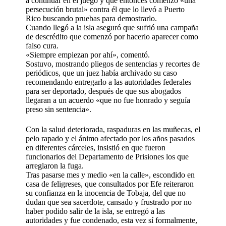
a continuar en el juego y que entonces comenzó «una
persecución brutal» contra él que lo llevó a Puerto
Rico buscando pruebas para demostrarlo.
Cuando llegó a la isla aseguró que sufrió una campaña
de descrédito que comenzó por hacerlo aparecer como
falso cura.
«Siempre empiezan por ahí», comentó.
Sostuvo, mostrando pliegos de sentencias y recortes de
periódicos, que un juez había archivado su caso
recomendando entregarlo a las autoridades federales
para ser deportado, después de que sus abogados
llegaran a un acuerdo «que no fue honrado y seguía
preso sin sentencia».
Con la salud deteriorada, raspaduras en las muñecas, el
pelo rapado y el ánimo afectado por los años pasados
en diferentes cárceles, insistió en que fueron
funcionarios del Departamento de Prisiones los que
arreglaron la fuga.
Tras pasarse mes y medio «en la calle», escondido en
casa de feligreses, que consultados por Efe reiteraron
su confianza en la inocencia de Tobaja, del que no
dudan que sea sacerdote, cansado y frustrado por no
haber podido salir de la isla, se entregó a las
autoridades y fue condenado, esta vez sí formalmente,