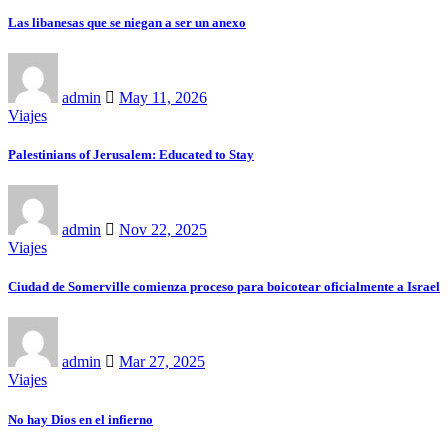
Las libanesas que se niegan a ser un anexo
admin
May 11, 2026
Viajes
Palestinians of Jerusalem: Educated to Stay
admin
Nov 22, 2025
Viajes
Ciudad de Somerville comienza proceso para boicotear oficialmente a Israel
admin
Mar 27, 2025
Viajes
No hay Dios en el infierno