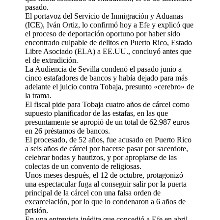
pasado.
El portavoz del Servicio de Inmigración y Aduanas
(ICE), Iván Ortiz, lo confirmó hoy a Efe y explicó que
el proceso de deportación oportuno por haber sido
encontrado culpable de delitos en Puerto Rico, Estado
Libre Asociado (ELA) a EE.UU., concluyó antes que
el de extradición.
La Audiencia de Sevilla condenó el pasado junio a
cinco estafadores de bancos y había dejado para más
adelante el juicio contra Tobaja, presunto «cerebro» de
la trama.
El fiscal pide para Tobaja cuatro años de cárcel como
supuesto planificador de las estafas, en las que
presuntamente se apropió de un total de 62.987 euros
en 26 préstamos de bancos.
El procesado, de 52 años, fue acusado en Puerto Rico
a seis años de cárcel por hacerse pasar por sacerdote,
celebrar bodas y bautizos, y por apropiarse de las
colectas de un convento de religiosas.
Unos meses después, el 12 de octubre, protagonizó
una espectacular fuga al conseguir salir por la puerta
principal de la cárcel con una falsa orden de
excarcelación, por lo que lo condenaron a 6 años de
prisión.
En una entrevista inédita que concedió a Efe en abril