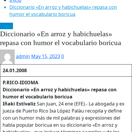
Diccionario «En arroz y habichuelas» repasa con
humor el vocabulario boricua
Viajes
Diccionario «En arroz y habichuelas»
repasa con humor el vocabulario boricua
admin
May 15, 2023
0
24.01.2008
P.RICO-IDIOMA
Diccionario «En arroz y habichuelas» repasa con
humor el vocabulario boricua
Iñaki
Estívaliz
San Juan, 24 ene (EFE).- La abogada y ex
jueza de Puerto Rico Ixa López Paláu recopila y define
con un humor más de mil palabras y expresiones del
habla popular boricua en su diccionario «En arroz y
habichuelas», que incluye términos juveniles y de los