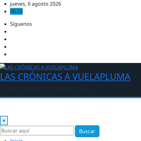
Saltar
jueves, 6 agosto 2026
al
00:23
contenido
Síguenos
LAS CRÓNICAS A VUELAPLUMA
Trabajos periodísticos de Iñaki Estívaliz
×
Buscar
Inicio