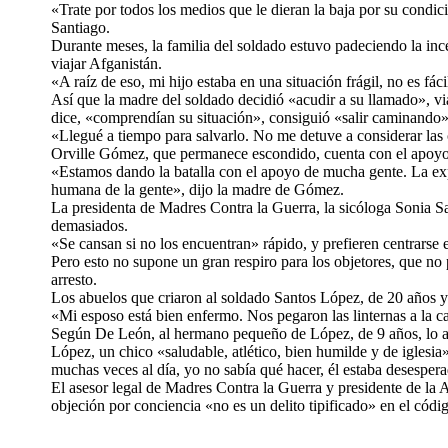
«Trate por todos los medios que le dieran la baja por su condici
Santiago.
Durante meses, la familia del soldado estuvo padeciendo la inc
viajar Afganistán.
«A raíz de eso, mi hijo estaba en una situación frágil, no es fáci
Así que la madre del soldado decidió «acudir a su llamado», vi
dice, «comprendían su situación», consiguió «salir caminando» d
«Llegué a tiempo para salvarlo. No me detuve a considerar las 
Orville Gómez, que permanece escondido, cuenta con el apoyo d
«Estamos dando la batalla con el apoyo de mucha gente. La expe
humana de la gente», dijo la madre de Gómez.
La presidenta de Madres Contra la Guerra, la sicóloga Sonia Sa
demasiados.
«Se cansan si no los encuentran» rápido, y prefieren centrars
Pero esto no supone un gran respiro para los objetores, que no 
arresto.
Los abuelos que criaron al soldado Santos López, de 20 años y p
«Mi esposo está bien enfermo. Nos pegaron las linternas a la ca
Según De León, al hermano pequeño de López, de 9 años, lo am
López, un chico «saludable, atlético, bien humilde y de iglesia»
muchas veces al día, yo no sabía qué hacer, él estaba desespera
El asesor legal de Madres Contra la Guerra y presidente de la
objeción por conciencia «no es un delito tipificado» en el có