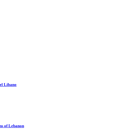
del Líbano
ns of Lebanon