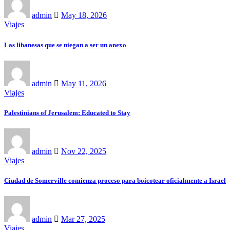
admin
May 18, 2026
Viajes
Las libanesas que se niegan a ser un anexo
admin
May 11, 2026
Viajes
Palestinians of Jerusalem: Educated to Stay
admin
Nov 22, 2025
Viajes
Ciudad de Somerville comienza proceso para boicotear oficialmente a Israel
admin
Mar 27, 2025
Viajes