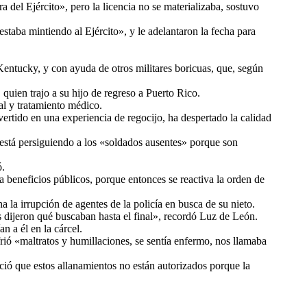
a del Ejército», pero la licencia no se materializaba, sostuvo
taba mintiendo al Ejército», y le adelantaron la fecha para
Kentucky, y con ayuda de otros militares boricuas, que, según
uien trajo a su hijo de regreso a Puerto Rico.
l y tratamiento médico.
ertido en una experiencia de regocijo, ha despertado la calidad
 está persiguiendo a los «soldados ausentes» porque son
ó.
a beneficios públicos, porque entonces se reactiva la orden de
 la irrupción de agentes de la policía en busca de su nieto.
os dijeron qué buscaban hasta el final», recordó Luz de León.
 a él en la cárcel.
frió «maltratos y humillaciones, se sentía enfermo, nos llamaba
ió que estos allanamientos no están autorizados porque la