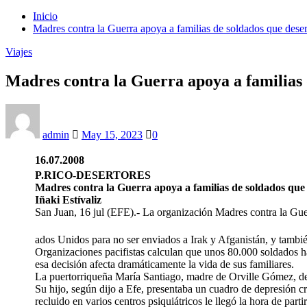
Inicio
Madres contra la Guerra apoya a familias de soldados que dese
Viajes
Madres contra la Guerra apoya a familias 
admin
May 15, 2023
0
16.07.2008
P.RICO-DESERTORES
Madres contra la Guerra apoya a familias de soldados que
Iñaki
Estívaliz
San Juan, 16 jul (EFE).- La organización Madres contra la Guerr
ados Unidos para no ser enviados a Irak y Afganistán, y también
Organizaciones pacifistas calculan que unos 80.000 soldados 
esa decisión afecta dramáticamente la vida de sus familiares.
La puertorriqueña María Santiago, madre de Orville Gómez, de 2
Su hijo, según dijo a Efe, presentaba un cuadro de depresión cró
recluido en varios centros psiquiátricos le llegó la hora de partir