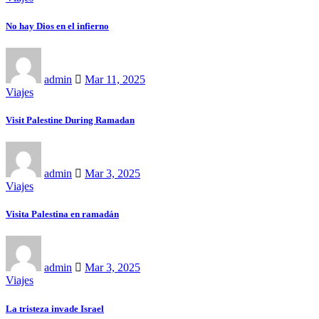
No hay Dios en el infierno
admin
Mar 11, 2025
Viajes
Visit Palestine During Ramadan
admin
Mar 3, 2025
Viajes
Visita Palestina en ramadán
admin
Mar 3, 2025
Viajes
La tristeza invade Israel