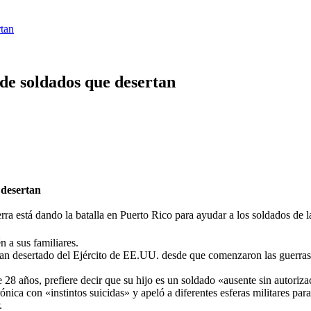
rtan
de soldados que desertan
 desertan
a está dando la batalla en Puerto Rico para ayudar a los soldados de la 
 a sus familiares.
han desertado del Ejército de EE.UU. desde que comenzaron las guerras
8 años, prefiere decir que su hijo es un soldado «ausente sin autoriza
nica con «instintos suicidas» y apeló a diferentes esferas militares par
.