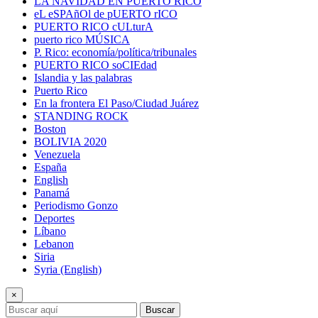
LA NAVIDAD EN PUERTO RICO
eL eSPAñOl de pUERTO rICO
PUERTO RICO cULturA
puerto rico MÚSICA
P. Rico: economía/política/tribunales
PUERTO RICO soCIEdad
Islandia y las palabras
Puerto Rico
En la frontera El Paso/Ciudad Juárez
STANDING ROCK
Boston
BOLIVIA 2020
Venezuela
España
English
Panamá
Periodismo Gonzo
Deportes
Líbano
Lebanon
Siria
Syria (English)
×
Buscar