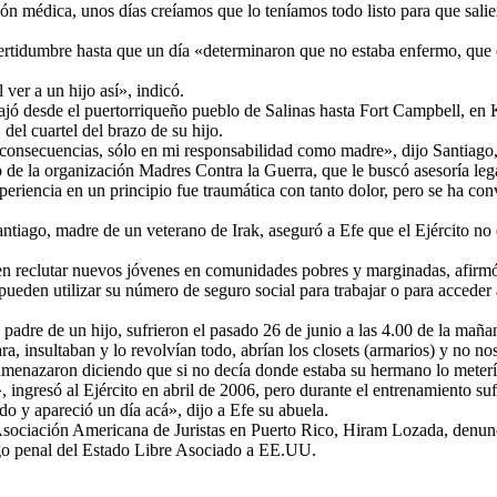
ón médica, unos días creíamos que lo teníamos todo listo para que salier
ertidumbre hasta que un día «determinaron que no estaba enfermo, que es
l ver a un hijo así», indicó.
ajó desde el puertorriqueño pueblo de Salinas hasta Fort Campbell, en 
el cuartel del brazo de su hijo.
consecuencias, sólo en mi responsabilidad como madre», dijo Santiago, q
e la organización Madres Contra la Guerra, que le buscó asesoría lega
riencia en un principio fue traumática con tanto dolor, pero se ha conv
ntiago, madre de un veterano de Irak, aseguró a Efe que el Ejército no
e en reclutar nuevos jóvenes en comunidades pobres y marginadas, afirm
pueden utilizar su número de seguro social para trabajar o para acceder 
adre de un hijo, sufrieron el pasado 26 de junio a las 4.00 de la mañana
ra, insultaban y lo revolvían todo, abrían los closets (armarios) y no n
enazaron diciendo que si no decía donde estaba su hermano lo meterían
, ingresó al Ejército en abril de 2006, pero durante el entrenamiento su
do y apareció un día acá», dijo a Efe su abuela.
 Asociación Americana de Juristas en Puerto Rico, Hiram Lozada, denunc
digo penal del Estado Libre Asociado a EE.UU.