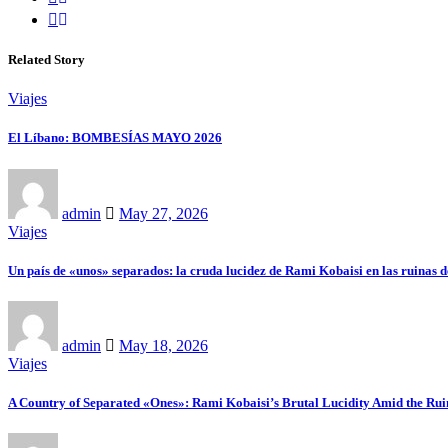
Related Story
Viajes
El Líbano: BOMBESÍAS MAYO 2026
admin
May 27, 2026
Viajes
Un país de «unos» separados: la cruda lucidez de Rami Kobaisi en las ruinas 
admin
May 18, 2026
Viajes
A Country of Separated «Ones»: Rami Kobaisi’s Brutal Lucidity Amid the Rui