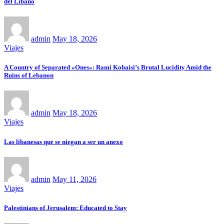
del Líbano
admin
May 18, 2026
Viajes
A Country of Separated «Ones»: Rami Kobaisi’s Brutal Lucidity Amid the
Ruins of Lebanon
admin
May 18, 2026
Viajes
Las libanesas que se niegan a ser un anexo
admin
May 11, 2026
Viajes
Palestinians of Jerusalem: Educated to Stay