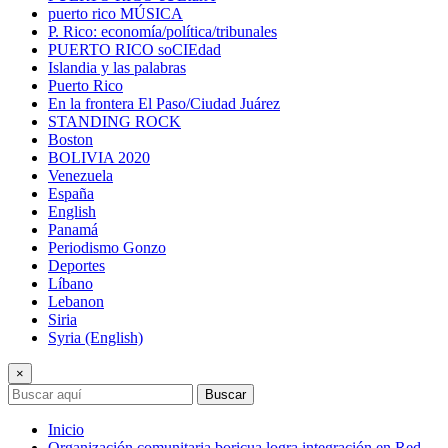
puerto rico MÚSICA
P. Rico: economía/política/tribunales
PUERTO RICO soCIEdad
Islandia y las palabras
Puerto Rico
En la frontera El Paso/Ciudad Juárez
STANDING ROCK
Boston
BOLIVIA 2020
Venezuela
España
English
Panamá
Periodismo Gonzo
Deportes
Líbano
Lebanon
Siria
Syria (English)
×
Buscar
Inicio
Organización comunitaria boricua logra integración en Red