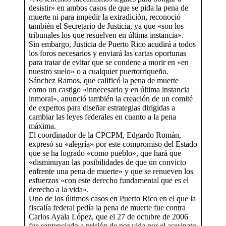
desistir» en ambos casos de que se pida la pena de
muerte ni para impedir la extradición, reconoció
también el Secretario de Justicia, ya que «son los
tribunales los que resuelven en última instancia».
Sin embargo, Justicia de Puerto Rico acudirá a todos
los foros necesarios y enviará las cartas oportunas
para tratar de evitar que se condene a morir en «en
nuestro suelo» o a cualquier puertorriqueño.
Sánchez Ramos, que calificó la pena de muerte
como un castigo «innecesario y en última instancia
inmoral», anunció también la creación de un comité
de expertos para diseñar estrategias dirigidas a
cambiar las leyes federales en cuanto a la pena
máxima.
El coordinador de la CPCPM, Edgardo Román,
expresó su «alegría» por este compromiso del Estado
que se ha logrado «como pueblo», que hará que
«disminuyan las posibilidades de que un convicto
enfrente una pena de muerte» y que se renueven los
esfuerzos «con este derecho fundamental que es el
derecho a la vida».
Uno de los últimos casos en Puerto Rico en el que la
fiscalía federal pedía la pena de muerte fue contra
Carlos Ayala López, que el 27 de octubre de 2006
fue sentenciado a prisión de por vida por el asesinato