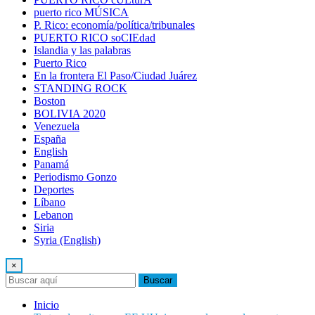
puerto rico MÚSICA
P. Rico: economía/política/tribunales
PUERTO RICO soCIEdad
Islandia y las palabras
Puerto Rico
En la frontera El Paso/Ciudad Juárez
STANDING ROCK
Boston
BOLIVIA 2020
Venezuela
España
English
Panamá
Periodismo Gonzo
Deportes
Líbano
Lebanon
Siria
Syria (English)
×
Buscar
Inicio