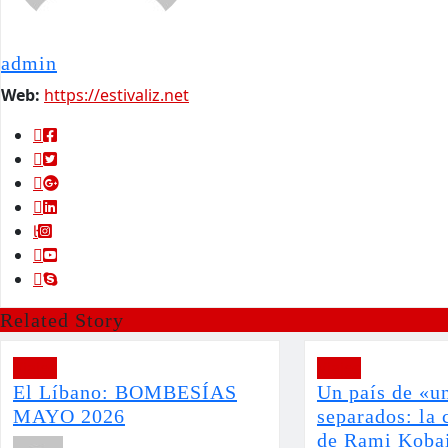
admin
Web:
https://estivaliz.net
Related Story
Viajes
Viajes
El Líbano: BOMBESÍAS
Un país de «u
MAYO 2026
separados: la 
de Rami Kobai