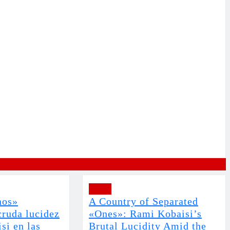
Viajes
nos»
A Country of Separated
cruda lucidez
«Ones»: Rami Kobaisi’s
si en las
Brutal Lucidity Amid the