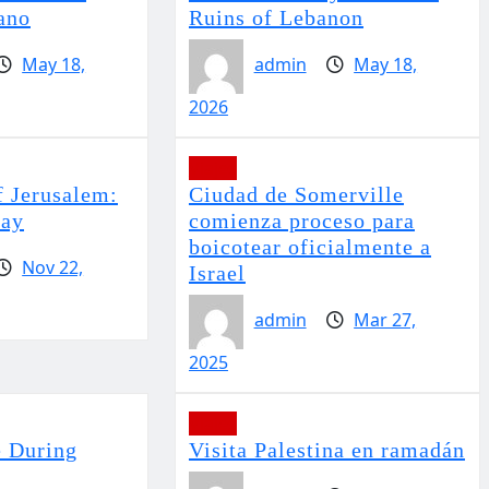
ano
Ruins of Lebanon
May 18,
admin
May 18,
2026
Viajes
f Jerusalem:
Ciudad de Somerville
tay
comienza proceso para
boicotear oficialmente a
Nov 22,
Israel
admin
Mar 27,
2025
Viajes
e During
Visita Palestina en ramadán