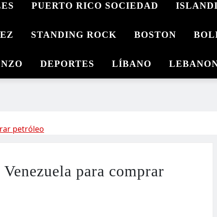
LES
PUERTO RICO SOCIEDAD
ISLAND
REZ
STANDING ROCK
BOSTON
BOLI
ONZO
DEPORTES
LÍBANO
LEBANO
rar petróleo
e Venezuela para comprar