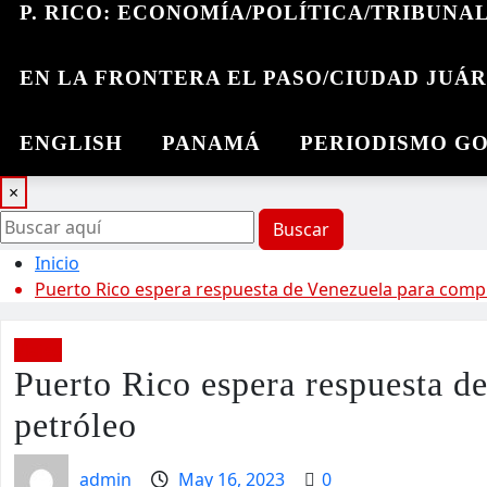
P. RICO: ECONOMÍA/POLÍTICA/TRIBUNA
EN LA FRONTERA EL PASO/CIUDAD JUÁ
ENGLISH
PANAMÁ
PERIODISMO G
×
Buscar
Inicio
Puerto Rico espera respuesta de Venezuela para comp
Viajes
Puerto Rico espera respuesta d
petróleo
admin
May 16, 2023
0