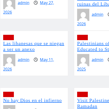
admin
May 27,
ruinas del Líb
2026
admin
2026
Viajes
Viajes
Las libanesas que se niegan
Palestinians o
a ser un anexo
Educated to S
admin
May 11,
admin
2026
2025
Viajes
Viajes
No hay Dios en el infierno
Visit Palestin
Ramadan