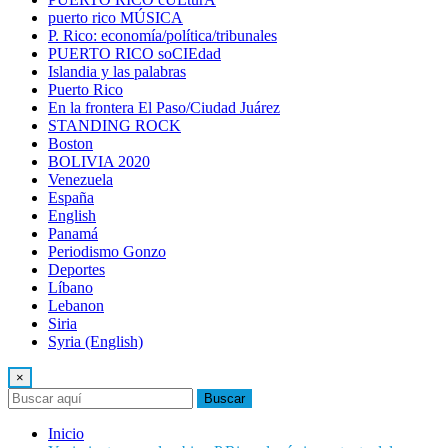
puerto rico MÚSICA
P. Rico: economía/política/tribunales
PUERTO RICO soCIEdad
Islandia y las palabras
Puerto Rico
En la frontera El Paso/Ciudad Juárez
STANDING ROCK
Boston
BOLIVIA 2020
Venezuela
España
English
Panamá
Periodismo Gonzo
Deportes
Líbano
Lebanon
Siria
Syria (English)
×
Buscar
Inicio