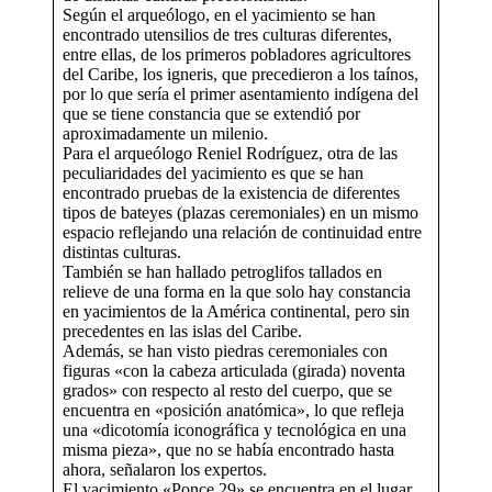
Según el arqueólogo, en el yacimiento se han
encontrado utensilios de tres culturas diferentes,
entre ellas, de los primeros pobladores agricultores
del Caribe, los igneris, que precedieron a los taínos,
por lo que sería el primer asentamiento indígena del
que se tiene constancia que se extendió por
aproximadamente un milenio.
Para el arqueólogo Reniel Rodríguez, otra de las
peculiaridades del yacimiento es que se han
encontrado pruebas de la existencia de diferentes
tipos de bateyes (plazas ceremoniales) en un mismo
espacio reflejando una relación de continuidad entre
distintas culturas.
También se han hallado petroglifos tallados en
relieve de una forma en la que solo hay constancia
en yacimientos de la América continental, pero sin
precedentes en las islas del Caribe.
Además, se han visto piedras ceremoniales con
figuras «con la cabeza articulada (girada) noventa
grados» con respecto al resto del cuerpo, que se
encuentra en «posición anatómica», lo que refleja
una «dicotomía iconográfica y tecnológica en una
misma pieza», que no se había encontrado hasta
ahora, señalaron los expertos.
El yacimiento «Ponce 29» se encuentra en el lugar