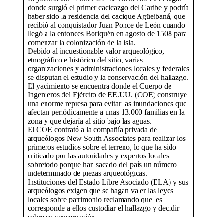
donde surgió el primer cacicazgo del Caribe y podría
haber sido la residencia del cacique Agüeibaná, que
recibió al conquistador Juan Ponce de León cuando
llegó a la entonces Boriquén en agosto de 1508 para
comenzar la colonización de la isla.
Debido al incuestionable valor arqueológico,
etnográfico e histórico del sitio, varias
organizaciones y administraciones locales y federales
se disputan el estudio y la conservación del hallazgo.
El yacimiento se encuentra donde el Cuerpo de
Ingenieros del Ejército de EE.UU. (COE) construye
una enorme represa para evitar las inundaciones que
afectan periódicamente a unas 13.000 familias en la
zona y que dejaría al sitio bajo las aguas.
El COE contrató a la compañía privada de
arqueólogos New South Associates para realizar los
primeros estudios sobre el terreno, lo que ha sido
criticado por las autoridades y expertos locales,
sobretodo porque han sacado del país un número
indeterminado de piezas arqueológicas.
Instituciones del Estado Libre Asociado (ELA) y sus
arqueólogos exigen que se hagan valer las leyes
locales sobre patrimonio reclamando que les
corresponde a ellos custodiar el hallazgo y decidir
sobre su conservación.