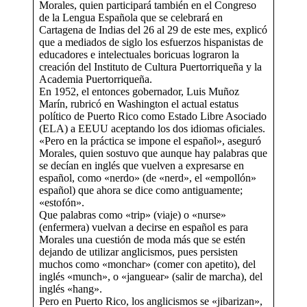
Morales, quien participará también en el Congreso
de la Lengua Española que se celebrará en
Cartagena de Indias del 26 al 29 de este mes, explicó
que a mediados de siglo los esfuerzos hispanistas de
educadores e intelectuales boricuas lograron la
creación del Instituto de Cultura Puertorriqueña y la
Academia Puertorriqueña.
En 1952, el entonces gobernador, Luis Muñoz
Marín, rubricó en Washington el actual estatus
político de Puerto Rico como Estado Libre Asociado
(ELA) a EEUU aceptando los dos idiomas oficiales.
«Pero en la práctica se impone el español», aseguró
Morales, quien sostuvo que aunque hay palabras que
se decían en inglés que vuelven a expresarse en
español, como «nerdo» (de «nerd», el «empollón»
español) que ahora se dice como antiguamente;
«estofón».
Que palabras como «trip» (viaje) o «nurse»
(enfermera) vuelvan a decirse en español es para
Morales una cuestión de moda más que se estén
dejando de utilizar anglicismos, pues persisten
muchos como «monchar» (comer con apetito), del
inglés «munch», o «janguear» (salir de marcha), del
inglés «hang».
Pero en Puerto Rico, los anglicismos se «jibarizan»,