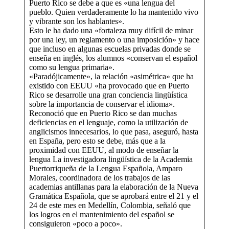
Puerto Rico se debe a que es «una lengua del
pueblo. Quien verdaderamente lo ha mantenido vivo
y vibrante son los hablantes».
Esto le ha dado una «fortaleza muy difícil de minar
por una ley, un reglamento o una imposición» y hace
que incluso en algunas escuelas privadas donde se
enseña en inglés, los alumnos «conservan el español
como su lengua primaria».
«Paradójicamente», la relación «asimétrica» que ha
existido con EEUU «ha provocado que en Puerto
Rico se desarrolle una gran conciencia lingüística
sobre la importancia de conservar el idioma».
Reconoció que en Puerto Rico se dan muchas
deficiencias en el lenguaje, como la utilización de
anglicismos innecesarios, lo que pasa, aseguró, hasta
en España, pero esto se debe, más que a la
proximidad con EEUU, al modo de enseñar la
lengua La investigadora lingüística de la Academia
Puertorriqueña de la Lengua Española, Amparo
Morales, coordinadora de los trabajos de las
academias antillanas para la elaboración de la Nueva
Gramática Española, que se aprobará entre el 21 y el
24 de este mes en Medellín, Colombia, señaló que
los logros en el mantenimiento del español se
consiguieron «poco a poco».