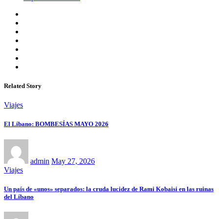
Related Story
Viajes
El Líbano: BOMBESÍAS MAYO 2026
admin
May 27, 2026
Viajes
Un país de «unos» separados: la cruda lucidez de Rami Kobaisi en las ruinas
del Líbano