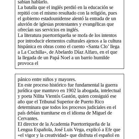
sabían hablarlo.
La batalla que el inglés perdió en la educación se
PERIODISMO GONZO
repitió con el mismo resultado con la religión, pues
el gobierno estadounidense alentó la entrada de un
aluvión de iglesias protestantes y evangélicas que
DEPORTES
ofrecían sus servicios en inglés.
La literatura puertorriqueña se mofa de los intentos
por introducir elementos culturales ajenos a la cultura
LÍBANO
hispánica en obras como el cuento «Santa Clo’ llega
a La Cuchilla», de Abelardo Díaz Alfaro, en el que
la llegada de un Papá Noel a un barrio humilde
LEBANON
provoca el
SIRIA
pánico entre niños y mayores.
En este proceso histórico fue fundamental la guerra
jurídica que mantuvo en 1902 la abogada, intelectual
SYRIA (ENGLISH)
y poeta Nilita Vientós Gastón, quien consiguió ese
año que el Tribunal Superior de Puerto Rico
determinara que todos los procesos judiciales en el
país debían tramitarse en el idioma de Miguel de
Cervantes.
El director de la Academia Puertorriqueña de la
Lengua Española, José Luis Vega, explicó a Efe que
«el vigor y la creatividad» que disfruta el español en