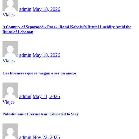
admin
May 18, 2026
Viajes
A Country of Separated «Ones»: Rami Kobaisi’s Brutal Lucidity Amid the
Ruins of Lebanon
admin
May 18, 2026
Viajes
Las libanesas que se niegan a ser un anexo
admin
May 11, 2026
Viajes
Palestinians of Jerusalem: Educated to Stay
admin
Nov 22, 2025