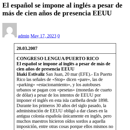
El español se impone al inglés a pesar de
PUERTO RICO
más de cien años de presencia EEUU
EN LA FRONTERA EL PASO/CIUDAD JUÁREZ
admin
May 17, 2023
0
STANDING ROCK
20.03.2007
BOSTON
CONGRESO LENGUA/PUERTO RICO
El español se impone al inglés a pesar de más de
BOLIVIA 2020
cien años de presencia EEUU
Iñaki
Estívaliz
San Juan, 20 mar (EFE).- En Puerto
Rico las señales de «Stop» dicen «pare», las de
VENEZUELA
«parking» «estacionamiento», y los autobuses
urbanos se pagan con «pesetas» (monedas de cuarto
de dólar) a pesar de los intentos de EEUU por
ESPAÑA
imponer el inglés en esta isla caribeña desde 1898.
Durante los primeros 30 años del siglo pasado, la
administración de EEUU obligó a dar clases en la
ENGLISH
antigua colonia española únicamente en inglés, pero
muchos maestros hicieron oídos sordos a aquella
imposición, entre otras cosas porque ellos mismos no
PANAMÁ