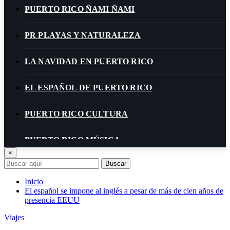
PUERTO RICO ÑAMI ÑAMI
PR PLAYAS Y NATURALEZA
LA NAVIDAD EN PUERTO RICO
EL ESPAÑOL DE PUERTO RICO
PUERTO RICO CULTURA
PUERTO RICO MÚSICA
×
Buscar
P. RICO: ECONOMÍA/POLÍTICA/TRIBUNALES
Inicio
El español se impone al inglés a pesar de más de cien años de
PUERTO RICO SOCIEDAD
presencia EEUU
Viajes
ISLANDIA Y LAS PALABRAS