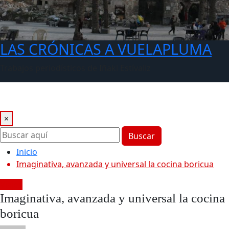
LAS CRÓNICAS A VUELAPLUMA
Trabajos periodísticos de Iñaki Estívaliz
×
Buscar
Inicio
Imaginativa, avanzada y universal la cocina boricua
Viajes
Imaginativa, avanzada y universal la cocina
boricua