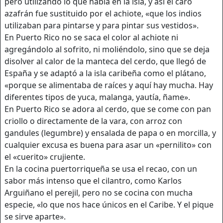
pero utilizando lo que había en la isla, y así el caro
azafrán fue sustituido por el achiote, «que los indios
utilizaban para pintarse y para pintar sus vestidos».
En Puerto Rico no se saca el color al achiote ni
agregándolo al sofrito, ni moliéndolo, sino que se deja
disolver al calor de la manteca del cerdo, que llegó de
España y se adaptó a la isla caribeña como el plátano,
«porque se alimentaba de raíces y aquí hay mucha. Hay
diferentes tipos de yuca, malanga, yautía, ñame».
En Puerto Rico se adora al cerdo, que se come con pan
criollo o directamente de la vara, con arroz con
gandules (legumbre) y ensalada de papa o en morcilla, y
cualquier excusa es buena para asar un «pernilito» con
el «cuerito» crujiente.
En la cocina puertorriqueña se usa el recao, con un
sabor más intenso que el cilantro, como Karlos
Arguiñano el perejil, pero no se cocina con mucha
especie, «lo que nos hace únicos en el Caribe. Y el pique
se sirve aparte».