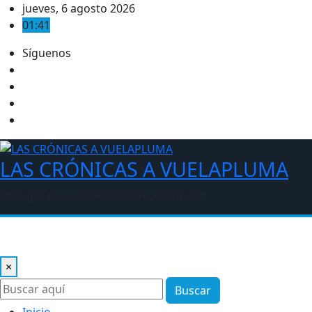
Saltar
jueves, 6 agosto 2026
al
01:41
contenido
Síguenos
LAS CRÓNICAS A VUELAPLUMA
Trabajos periodísticos de Iñaki Estívaliz
×
Buscar
Inicio