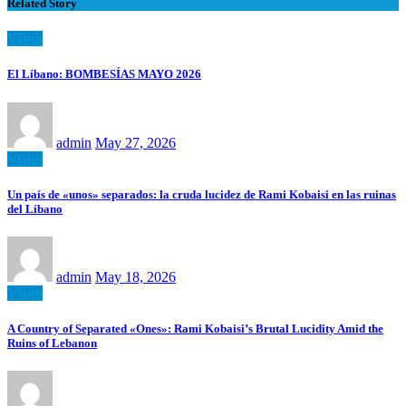
Related Story
Viajes
El Líbano: BOMBESÍAS MAYO 2026
admin
May 27, 2026
Viajes
Un país de «unos» separados: la cruda lucidez de Rami Kobaisi en las ruinas
del Líbano
admin
May 18, 2026
Viajes
A Country of Separated «Ones»: Rami Kobaisi’s Brutal Lucidity Amid the
Ruins of Lebanon