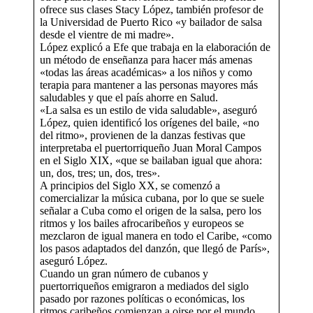
ofrece sus clases Stacy López, también profesor de
la Universidad de Puerto Rico «y bailador de salsa
desde el vientre de mi madre».
López explicó a Efe que trabaja en la elaboración de
un método de enseñanza para hacer más amenas
«todas las áreas académicas» a los niños y como
terapia para mantener a las personas mayores más
saludables y que el país ahorre en Salud.
«La salsa es un estilo de vida saludable», aseguró
López, quien identificó los orígenes del baile, «no
del ritmo», provienen de la danzas festivas que
interpretaba el puertorriqueño Juan Moral Campos
en el Siglo XIX, «que se bailaban igual que ahora:
un, dos, tres; un, dos, tres».
A principios del Siglo XX, se comenzó a
comercializar la música cubana, por lo que se suele
señalar a Cuba como el origen de la salsa, pero los
ritmos y los bailes afrocaribeños y europeos se
mezclaron de igual manera en todo el Caribe, «como
los pasos adaptados del danzón, que llegó de París»,
aseguró López.
Cuando un gran número de cubanos y
puertorriqueños emigraron a mediados del siglo
pasado por razones políticas o económicas, los
ritmos caribeños comienzan a oirse por el mundo,