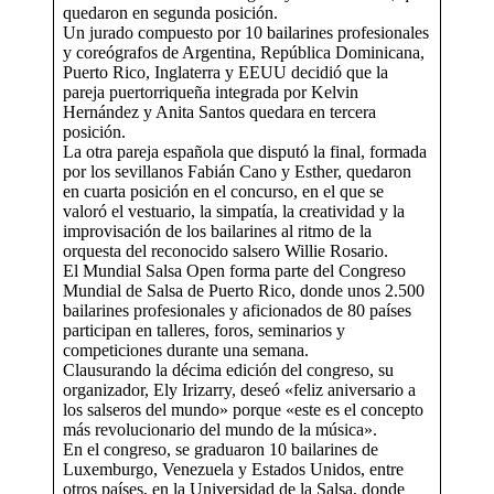
quedaron en segunda posición.
Un jurado compuesto por 10 bailarines profesionales
y coreógrafos de Argentina, República Dominicana,
Puerto Rico, Inglaterra y EEUU decidió que la
pareja puertorriqueña integrada por Kelvin
Hernández y Anita Santos quedara en tercera
posición.
La otra pareja española que disputó la final, formada
por los sevillanos Fabián Cano y Esther, quedaron
en cuarta posición en el concurso, en el que se
valoró el vestuario, la simpatía, la creatividad y la
improvisación de los bailarines al ritmo de la
orquesta del reconocido salsero Willie Rosario.
El Mundial Salsa Open forma parte del Congreso
Mundial de Salsa de Puerto Rico, donde unos 2.500
bailarines profesionales y aficionados de 80 países
participan en talleres, foros, seminarios y
competiciones durante una semana.
Clausurando la décima edición del congreso, su
organizador, Ely Irizarry, deseó «feliz aniversario a
los salseros del mundo» porque «este es el concepto
más revolucionario del mundo de la música».
En el congreso, se graduaron 10 bailarines de
Luxemburgo, Venezuela y Estados Unidos, entre
otros países, en la Universidad de la Salsa, donde