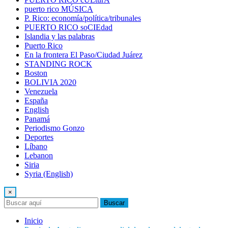
puerto rico MÚSICA
P. Rico: economía/política/tribunales
PUERTO RICO soCIEdad
Islandia y las palabras
Puerto Rico
En la frontera El Paso/Ciudad Juárez
STANDING ROCK
Boston
BOLIVIA 2020
Venezuela
España
English
Panamá
Periodismo Gonzo
Deportes
Líbano
Lebanon
Siria
Syria (English)
×
Buscar
Inicio