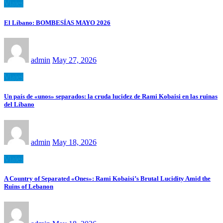
Viajes
El Líbano: BOMBESÍAS MAYO 2026
admin
May 27, 2026
Viajes
Un país de «unos» separados: la cruda lucidez de Rami Kobaisi en las ruinas
del Líbano
admin
May 18, 2026
Viajes
A Country of Separated «Ones»: Rami Kobaisi’s Brutal Lucidity Amid the
Ruins of Lebanon