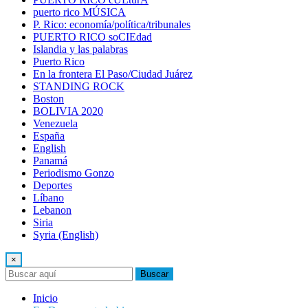
puerto rico MÚSICA
P. Rico: economía/política/tribunales
PUERTO RICO soCIEdad
Islandia y las palabras
Puerto Rico
En la frontera El Paso/Ciudad Juárez
STANDING ROCK
Boston
BOLIVIA 2020
Venezuela
España
English
Panamá
Periodismo Gonzo
Deportes
Líbano
Lebanon
Siria
Syria (English)
×
Buscar
Inicio