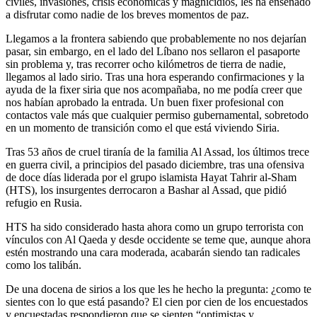
civiles, invasiones, crisis económicas y magnicidios, les ha enseñado
a disfrutar como nadie de los breves momentos de paz.
Llegamos a la frontera sabiendo que probablemente no nos dejarían
pasar, sin embargo, en el lado del Líbano nos sellaron el pasaporte
sin problema y, tras recorrer ocho kilómetros de tierra de nadie,
llegamos al lado sirio. Tras una hora esperando confirmaciones y la
ayuda de la fixer siria que nos acompañaba, no me podía creer que
nos habían aprobado la entrada. Un buen fixer profesional con
contactos vale más que cualquier permiso gubernamental, sobretodo
en un momento de transición como el que está viviendo Siria.
Tras 53 años de cruel tiranía de la familia Al Assad, los últimos trece
en guerra civil, a principios del pasado diciembre, tras una ofensiva
de doce días liderada por el grupo islamista Hayat Tahrir al-Sham
(HTS), los insurgentes derrocaron a Bashar al Assad, que pidió
refugio en Rusia.
HTS ha sido considerado hasta ahora como un grupo terrorista con
vínculos con Al Qaeda y desde occidente se teme que, aunque ahora
estén mostrando una cara moderada, acabarán siendo tan radicales
como los talibán.
De una docena de sirios a los que les he hecho la pregunta: ¿como te
sientes con lo que está pasando? El cien por cien de los encuestados
y encuestadas respondieron que se sienten “optimistas y