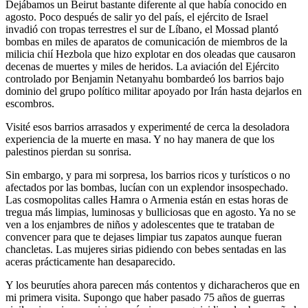
Dejábamos un Beirut bastante diferente al que había conocido en
agosto. Poco después de salir yo del país, el ejército de Israel
invadió con tropas terrestres el sur de Líbano, el Mossad plantó
bombas en miles de aparatos de comunicación de miembros de la
milicia chií Hezbola que hizo explotar en dos oleadas que causaron
decenas de muertes y miles de heridos. La aviación del Ejército
controlado por Benjamin Netanyahu bombardeó los barrios bajo
dominio del grupo político militar apoyado por Irán hasta dejarlos en
escombros.
Visité esos barrios arrasados y experimenté de cerca la desoladora
experiencia de la muerte en masa. Y no hay manera de que los
palestinos pierdan su sonrisa.
Sin embargo, y para mi sorpresa, los barrios ricos y turísticos o no
afectados por las bombas, lucían con un explendor insospechado.
Las cosmopolitas calles Hamra o Armenia están en estas horas de
tregua más limpias, luminosas y bulliciosas que en agosto. Ya no se
ven a los enjambres de niños y adolescentes que te trataban de
convencer para que te dejases limpiar tus zapatos aunque fueran
chancletas. Las mujeres sirias pidiendo con bebes sentadas en las
aceras prácticamente han desaparecido.
Y los beurutíes ahora parecen más contentos y dicharacheros que en
mi primera visita. Supongo que haber pasado 75 años de guerras