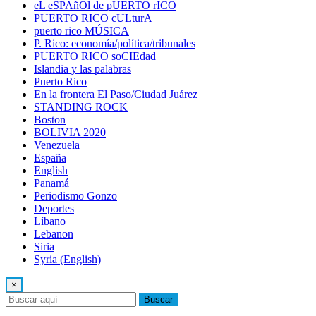
eL eSPAñOl de pUERTO rICO
PUERTO RICO cULturA
puerto rico MÚSICA
P. Rico: economía/política/tribunales
PUERTO RICO soCIEdad
Islandia y las palabras
Puerto Rico
En la frontera El Paso/Ciudad Juárez
STANDING ROCK
Boston
BOLIVIA 2020
Venezuela
España
English
Panamá
Periodismo Gonzo
Deportes
Líbano
Lebanon
Siria
Syria (English)
×
Buscar