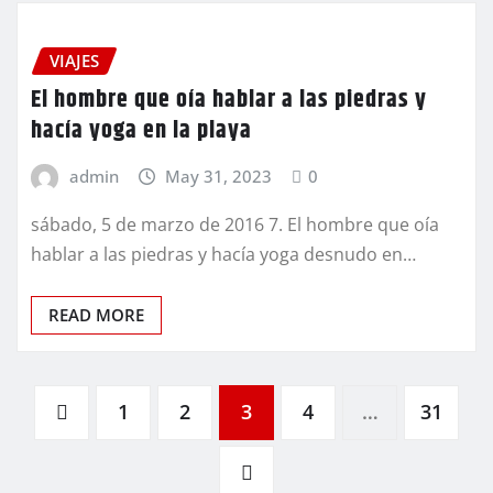
VIAJES
El hombre que oía hablar a las piedras y
hacía yoga en la playa
admin
May 31, 2023
0
sábado, 5 de marzo de 2016 7. El hombre que oía
hablar a las piedras y hacía yoga desnudo en…
READ MORE
Navegación
1
2
3
4
…
31
de