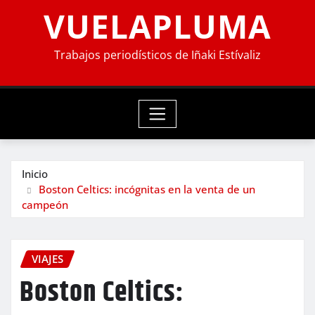
VUELAPLUMA
Trabajos periodísticos de Iñaki Estívaliz
Inicio
Boston Celtics: incógnitas en la venta de un
campeón
VIAJES
Boston Celtics: